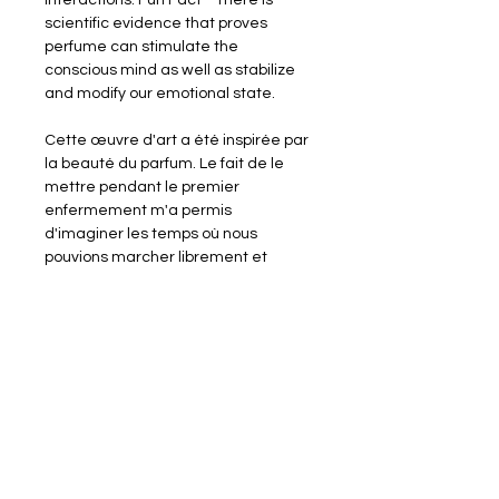
interactions. Fun Fact - There is 
scientific evidence that proves 
perfume can stimulate the 
conscious mind as well as stabilize 
and modify our emotional state. 
Cette œuvre d'art a été inspirée par 
la beauté du parfum. Le fait de le 
mettre pendant le premier 
enfermement m'a permis 
d'imaginer les temps où nous 
pouvions marcher librement et 
profiter des interactions sociales. 
Fun Fact - Il existe des preuves 
scientifiques qui prouvent que le 
parfum peut stimuler l'esprit 
conscient ainsi que stabiliser et 
modifier notre état émotionnel. 